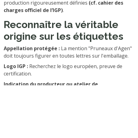
production rigoureusement définies
(cf. cahier des
charges officiel de l’IGP)
.
Reconnaître la véritable
origine sur les étiquettes
Appellation protégée :
La mention "Pruneaux d'Agen"
doit toujours figurer en toutes lettres sur l'emballage.
Logo IGP :
Recherchez le logo européen, preuve de
certification.
Indication du producteur ou atelier de
conditionnement :
Privilégiez les emballages où figure
le nom du producteur ou du conditionneur situé dans la
zone géographique de l’IGP.
Absence d’additif :
Le vrai pruneau IGP n’a ni sucre
ajouté, ni arôme artificiel (sauf mention exceptionnelle
du sorbate de potassium, agent conservateur autorisé).