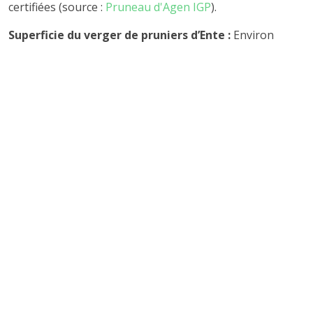
certifiées (source :
Pruneau d'Agen IGP
).
Superficie du verger de pruniers d’Ente :
Environ
11 000 hectares sur le bassin pruneautier, l’essentiel
dans le Lot-et-Garonne.
Production annuelle :
Jusqu’à 45 000 tonnes de
pruneaux transformés chaque année, ce qui place la
région parmi les principaux bassins européens de fruits
secs.
Du verger à l'assiette : le process de
fabrication du fameux pruneau
Entre tradition et modernité, la fabrication du pruneau
d’Agen est un art maîtrisé. La recette demeure
immuable : sélectionner une prune d’Ente parfaitement
mûre, la sécher en douceur, puis la réhydrater si