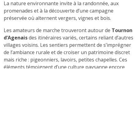
La nature environnante invite à la randonnée, aux
promenades et à la découverte d’une campagne
préservée où alternent vergers, vignes et bois.
Les amateurs de marche trouveront autour de
Tournon
d’Agenais
des itinéraires variés, certains reliant d’autres
villages voisins. Les sentiers permettent de s’imprégner
de l’ambiance rurale et de croiser un patrimoine discret
mais riche : pigeonniers, lavoirs, petites chapelles. Ces
éléments témoignent d’une culture paysanne encore
très présente dans la mémoire collective.
Le climat du Lot-et-Garonne, doux et ensoleillé, ajoute
au charme du lieu. Les saisons rythment la vie du village,
avec des printemps fleuris, des étés animés, des
automnes colorés et des hivers calmes où la bastide
garde toute sa sérénité.