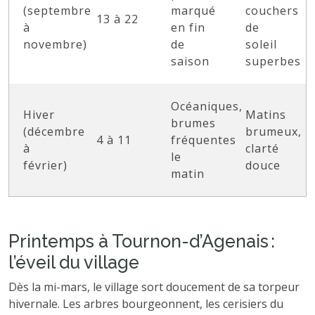
(septembre
marqué
couchers
13 à 22
à
en fin
de
novembre)
de
soleil
saison
superbes
Océaniques,
Hiver
Matins
brumes
(décembre
brumeux,
4 à 11
fréquentes
à
clarté
le
février)
douce
matin
Printemps à Tournon-d’Agenais :
l’éveil du village
Dès la mi-mars, le village sort doucement de sa torpeur
hivernale. Les arbres bourgeonnent, les cerisiers du