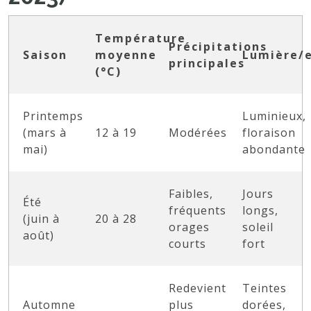
Température
Précipitations
Saison
moyenne
Lumière/e
principales
(°C)
Printemps
Luminieux,
(mars à
12 à 19
Modérées
floraison
mai)
abondante
Faibles,
Jours
Été
fréquents
longs,
(juin à
20 à 28
orages
soleil
août)
courts
fort
Redevient
Teintes
Automne
plus
dorées,