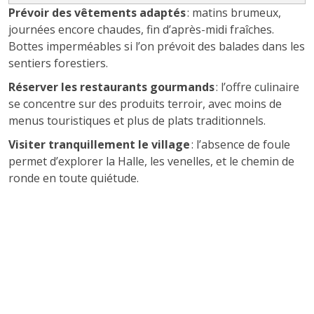
Prévoir des vêtements adaptés
: matins brumeux,
journées encore chaudes, fin d’après-midi fraîches.
Bottes imperméables si l’on prévoit des balades dans les
sentiers forestiers.
Réserver les restaurants gourmands
: l’offre culinaire
se concentre sur des produits terroir, avec moins de
menus touristiques et plus de plats traditionnels.
Visiter tranquillement le village
: l’absence de foule
permet d’explorer la Halle, les venelles, et le chemin de
ronde en toute quiétude.
Hiver : traditions et intimité
gasconne
L’hiver ouvre une parenthèse feutrée à Tournon-
d’Agenais. Si certains lieux ferment temporairement, la