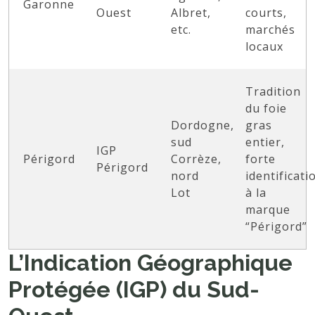
Garonne
Ouest
Albret,
courts,
etc.
marchés
locaux
Tradition
du foie
Dordogne,
gras
sud
entier,
IGP
Périgord
Corrèze,
forte
Périgord
nord
identificati
Lot
à la
marque
“Périgord”
L’Indication Géographique
Protégée (IGP) du Sud-