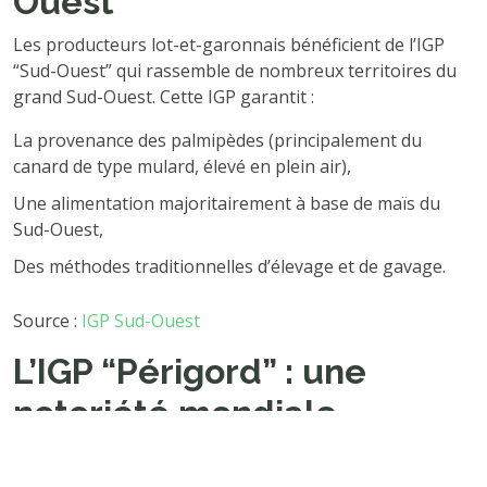
Ouest
Les producteurs lot-et-garonnais bénéficient de l’IGP
“Sud-Ouest” qui rassemble de nombreux territoires du
grand Sud-Ouest. Cette IGP garantit :
La provenance des palmipèdes (principalement du
canard de type mulard, élevé en plein air),
Une alimentation majoritairement à base de maïs du
Sud-Ouest,
Des méthodes traditionnelles d’élevage et de gavage.
Source :
IGP Sud-Ouest
L’IGP “Périgord” : une
notoriété mondiale
L’IGP foie gras du Périgord a été reconnue en 2001. Ce
label plus restreint concerne exclusivement la Dordogne